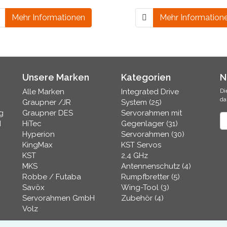
Mehr Informationen
Mehr Information
Unsere Marken
Kategorien
N
Alle Marken
Integrated Drive
Di
da
Graupner /JR
System (25)
g
Graupner DES
Servorahmen mit
N
d
HiTec
Gegenlager (31)
Hyperion
Servorahmen (30)
KingMax
KST Servos
KST
2,4 GHz
MKS
Antennenschutz (4)
Robbe / Futaba
Rumpfbretter (5)
Savöx
Wing-Tool (3)
Servorahmen GmbH
Zubehör (4)
Volz