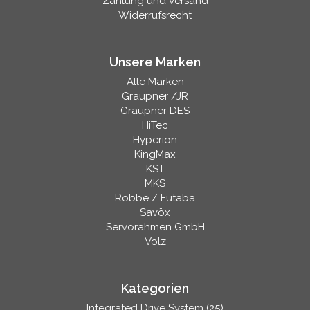
Zahlung und Versand
Widerrufsrecht
Unsere Marken
Alle Marken
Graupner /JR
Graupner DES
HiTec
Hyperion
KingMax
KST
MKS
Robbe / Futaba
Savöx
Servorahmen GmbH
Volz
Kategorien
Integrated Drive System (25)