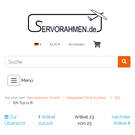
EUR
Anmelden
Menü
Sie sind hier:
Servorahmen GmbH
Integrated Drive System
IDS
IDS Typ 11 B
Zur
Artikel
Artikel 23
nächster
Übersicht
zurück
von 25
Artikel