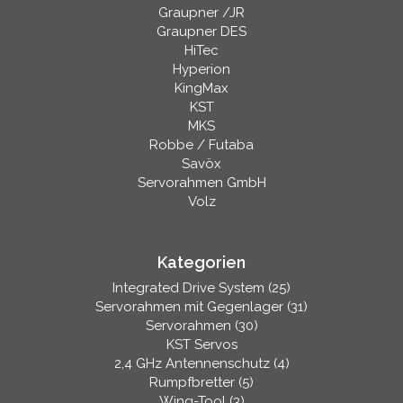
Graupner /JR
Graupner DES
HiTec
Hyperion
KingMax
KST
MKS
Robbe / Futaba
Savöx
Servorahmen GmbH
Volz
Kategorien
Integrated Drive System (25)
Servorahmen mit Gegenlager (31)
Servorahmen (30)
KST Servos
2,4 GHz Antennenschutz (4)
Rumpfbretter (5)
Wing-Tool (3)