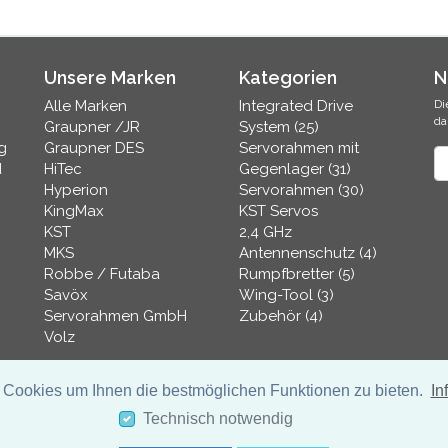
Unsere Marken
Kategorien
N
Alle Marken
Integrated Drive
Di
da
Graupner /JR
System (25)
g
Graupner DES
Servorahmen mit
N
d
HiTec
Gegenlager (31)
Hyperion
Servorahmen (30)
KingMax
KST Servos
KST
2,4 GHz
MKS
Antennenschutz (4)
Robbe / Futaba
Rumpfbretter (5)
Savöx
Wing-Tool (3)
Servorahmen GmbH
Zubehör (4)
Volz
 Cookies um Ihnen die bestmöglichen Funktionen zu bieten.
In
Technisch notwendig