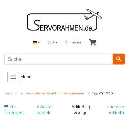
EUR
Anmelden
Menü
Sie sind hier:
Servorahmen GmbH
Servorahmen
Typ KST X06H
Zur
Artikel
Artikel 24
nächster
Übersicht
zurück
von 30
Artikel