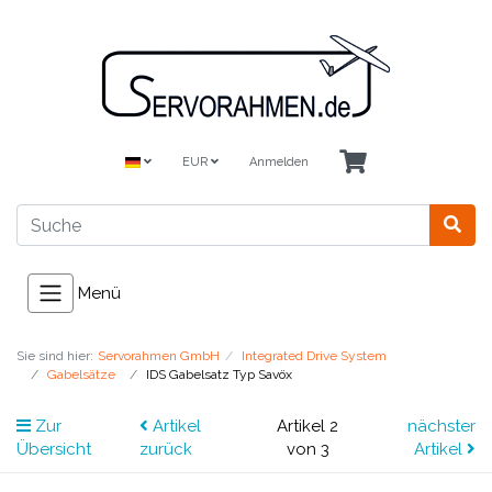
EUR
Anmelden
Menü
Sie sind hier:
Servorahmen GmbH
Integrated Drive System
Gabelsätze
IDS Gabelsatz Typ Savöx
Zur
Artikel
Artikel 2
nächster
Übersicht
zurück
von 3
Artikel