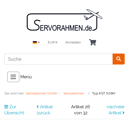
EUR
Anmelden
Menü
Sie sind hier:
Servorahmen GmbH
Servorahmen
Typ KST X06H
Zur
Artikel
Artikel 26
nächster
Übersicht
zurück
von 32
Artikel