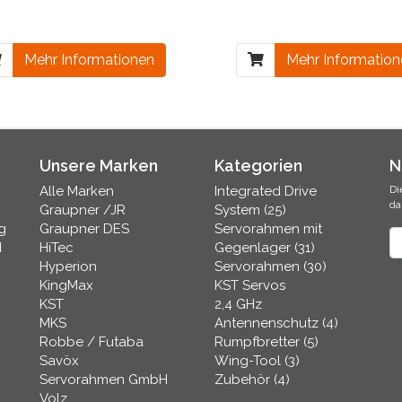
Mehr Informationen
Mehr Informatio
Unsere Marken
Kategorien
N
Alle Marken
Integrated Drive
Di
da
Graupner /JR
System (25)
g
Graupner DES
Servorahmen mit
N
d
HiTec
Gegenlager (31)
Hyperion
Servorahmen (30)
KingMax
KST Servos
KST
2,4 GHz
MKS
Antennenschutz (4)
Robbe / Futaba
Rumpfbretter (5)
Savöx
Wing-Tool (3)
Servorahmen GmbH
Zubehör (4)
Volz