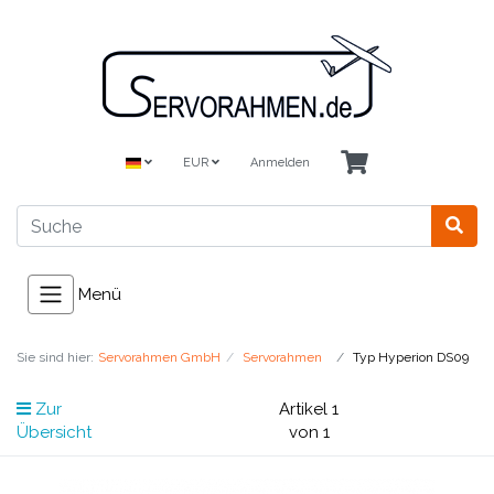
EUR
Anmelden
Menü
Sie sind hier:
Servorahmen GmbH
Servorahmen
Typ Hyperion DS09
Zur
Artikel 1
Übersicht
von 1