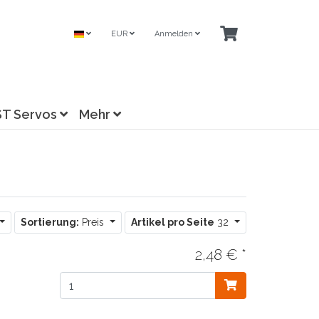
EUR
Anmelden
ST Servos
Mehr
Sortierung:
Preis
Artikel pro Seite
32
2,48 € *