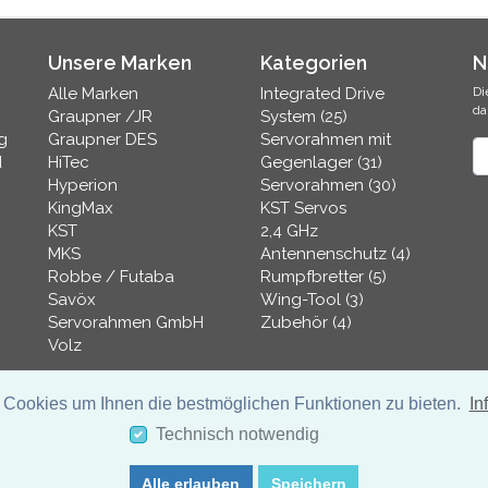
Unsere Marken
Kategorien
N
Alle Marken
Integrated Drive
Di
da
Graupner /JR
System (25)
g
Graupner DES
Servorahmen mit
N
d
HiTec
Gegenlager (31)
Hyperion
Servorahmen (30)
KingMax
KST Servos
KST
2,4 GHz
MKS
Antennenschutz (4)
Robbe / Futaba
Rumpfbretter (5)
Savöx
Wing-Tool (3)
Servorahmen GmbH
Zubehör (4)
Volz
 Cookies um Ihnen die bestmöglichen Funktionen zu bieten.
In
Technisch notwendig
Servorahmen.de Online Shop
Alle erlauben
Speichern