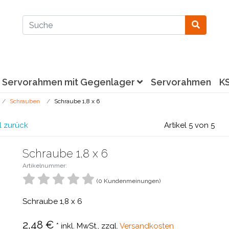
Servorahmen mit Gegenlager
Servorahmen
K
Schrauben
Schraube 1,8 x 6
l zurück
Artikel 5 von 5
Schraube 1,8 x 6
Artikelnummer:
(0 Kundenmeinungen)
Schraube 1,8 x 6
2,48 €
*
inkl. MwSt., zzgl.
Versandkosten