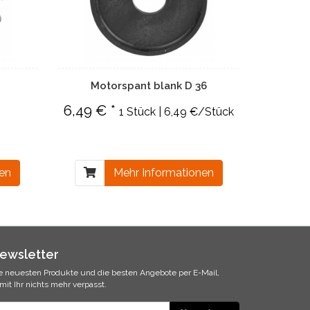
Motorspant blank D 36
6,49 € *
1 Stück | 6,49 €/Stück
nen
Mehr Informationen
ewsletter
e neuesten Produkte und die besten Angebote per E-Mail,
mit Ihr nichts mehr verpasst.
ewsletter