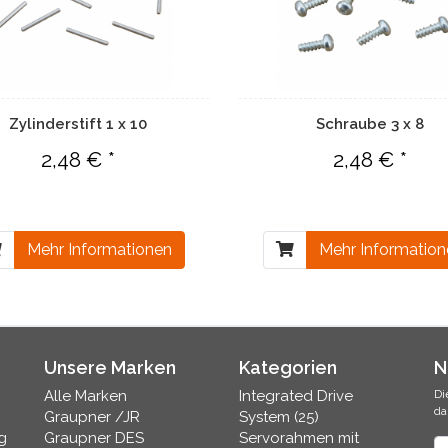
Zylinderstift 1 x 10
Schraube 3 x 8
2,48 € *
2,48 € *
Mehr Informationen
Mehr Informatio
Unsere Marken
Kategorien
N
Alle Marken
Integrated Drive
Di
da
Graupner /JR
System (25)
g
Graupner DES
Servorahmen mit
N