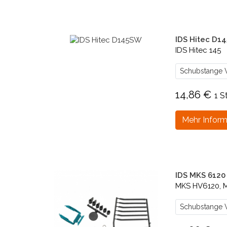
IDS Hitec D1
IDS Hitec 145
Schubstange V
14,86 €
1 S
Mehr Inform
IDS MKS 6120
MKS HV6120, 
Schubstange V