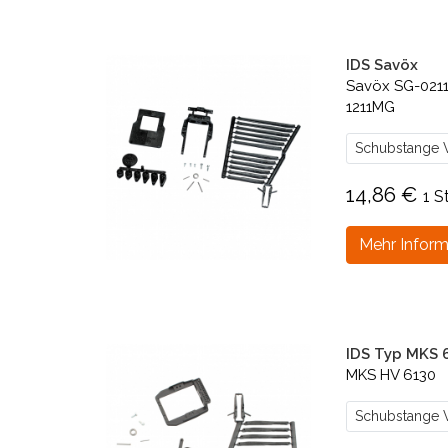
IDS Savöx
Savöx SG-0211
1211MG
Schubstange V
14,86 €
1 S
Mehr Inform
IDS Typ MKS 
MKS HV 6130
Schubstange V