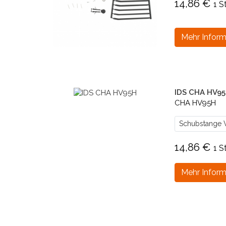
14,86 €
1 S
Mehr Inform
IDS CHA HV9
CHA HV95H
Schubstange V
14,86 €
1 S
Mehr Inform