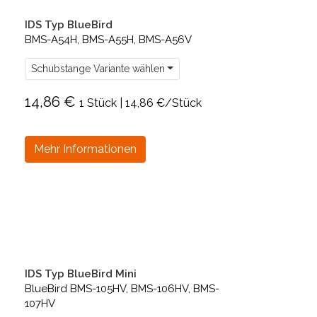
IDS Typ BlueBird
BMS-A54H, BMS-A55H, BMS-A56V
Schubstange Variante wählen
14,86 €
1 Stück | 14,86 €/Stück
Mehr Informationen
IDS Typ BlueBird Mini
BlueBird BMS-105HV, BMS-106HV, BMS-
107HV