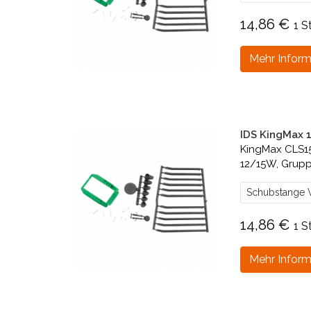
14,86 €
1 S
Mehr Inform
IDS KingMax 
KingMax CLS1
12/15W, Grup
Schubstange V
14,86 €
1 S
Mehr Inform