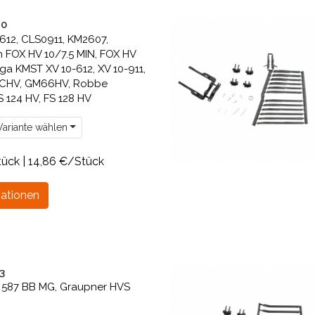
10
12, CLS0911, KM2607,
FOX HV 10/7.5 MIN, FOX HV
ga KMST XV 10-612, XV 10-911,
CHV, GM66HV, Robbe
 124 HV, FS 128 HV
ariante wählen
tück | 14,86 €/Stück
ationen
3
 587 BB MG, Graupner HVS