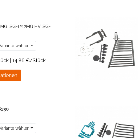
MG, SG-1212MG HV, SG-
ariante wählen
tück | 14,86 €/Stück
ationen
6130
ariante wählen