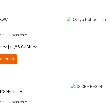
45SW
ariante wählen
tück | 14,86 €/Stück
ationen
MKS HV6120H
ariante wählen