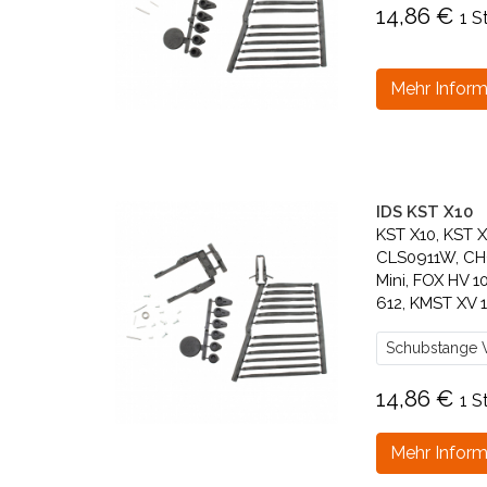
14,86 €
1 S
Mehr Inform
IDS KST X10
KST X10, KST 
CLS0911W, CH
Mini, FOX HV 
612, KMST XV
Schubstange V
14,86 €
1 S
Mehr Inform