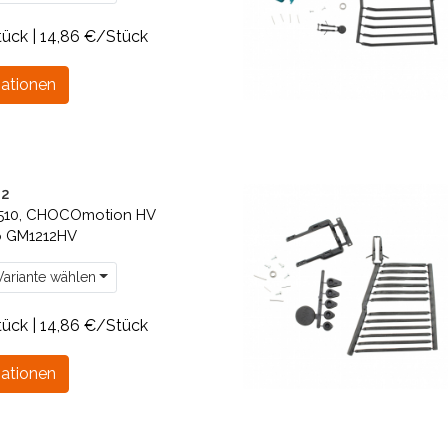
tück | 14,86 €/Stück
ationen
12
510, CHOCOmotion HV
p GM1212HV
ariante wählen
tück | 14,86 €/Stück
ationen