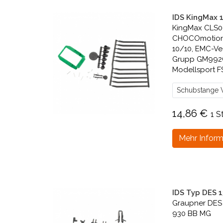
IDS KingMax 
KingMax CLS06
CHOCOmotion 
10/10, EMC-Ve
Grupp GM992
Modellsport FS
Schubstange V
14,86 €
1 S
Mehr Inform
IDS Typ DES 1
Graupner DES
930 BB MG