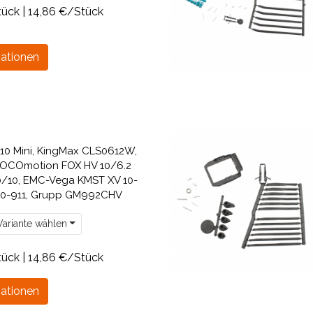
tück | 14,86 €/Stück
ationen
X10 Mini, KingMax CLS0612W,
OCOmotion FOX HV 10/6.2
10/10, EMC-Vega KMST XV 10-
 10-911, Grupp GM992CHV
ariante wählen
tück | 14,86 €/Stück
ationen