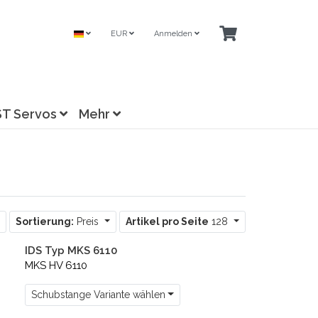
EUR
Anmelden
ST Servos
Mehr
Sortierung:
Preis
Artikel pro Seite
128
IDS Typ MKS 6110
MKS HV 6110
Schubstange Variante wählen