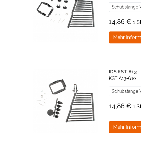
Schubstange V
14,86 €
1 S
Mehr Inform
IDS KST A13
KST A13-610
Schubstange V
14,86 €
1 S
Mehr Inform