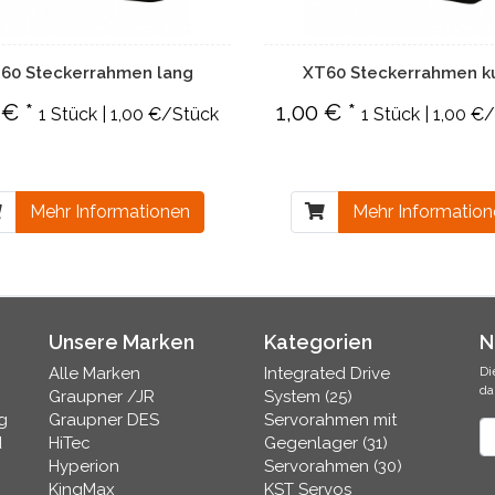
60 Steckerrahmen lang
XT60 Steckerrahmen k
 € *
1,00 € *
1 Stück | 1,00 €/Stück
1 Stück | 1,00 €
Mehr Informationen
Mehr Informatio
Unsere Marken
Kategorien
N
Alle Marken
Integrated Drive
Di
da
Graupner /JR
System (25)
g
Graupner DES
Servorahmen mit
N
d
HiTec
Gegenlager (31)
Hyperion
Servorahmen (30)
KingMax
KST Servos