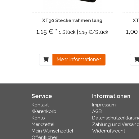
XT90 Steckerrahmen lang
XT
1,15 € *
1,00
1 Stück | 1,15 €/Stück
Mehr Informationen
Service
Informationen
Kontakt
Impressum
Warenkorb
AGB
Konto
Datenschutzerklärun
Merkzettel
Zahlung und Versan
Mein Wunschzettel
Widerrufsrecht
Öffentlicher