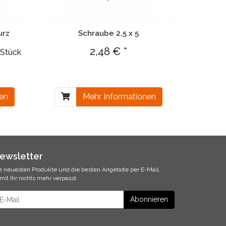
urz
Schraube 2,5 x 5
2,48 € *
/Stück
nen
Mehr Informationen
ewsletter
e neuesten Produkte und die besten Angebote per E-Mail,
mit Ihr nichts mehr verpasst.
ewsletter
Abonnieren